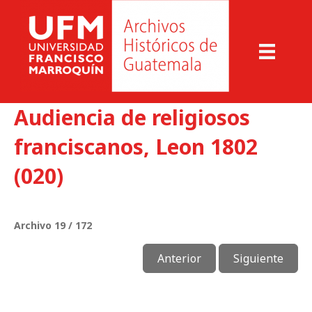
Audiencia de religiosos
franciscanos, Leon 1802
(020)
Archivo 19 / 172
Anterior
Siguiente