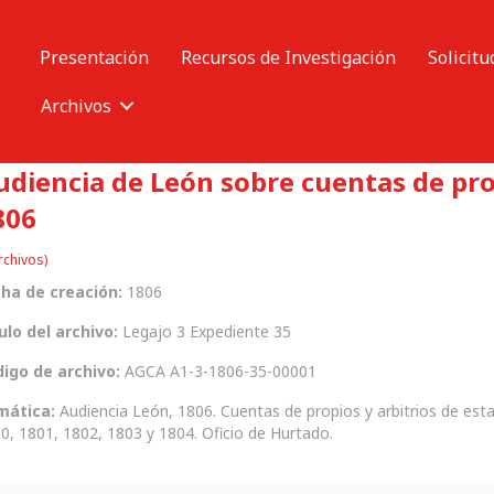
Presentación
Recursos de Investigación
Solicitu
Archivos
udiencia de León sobre cuentas de prop
806
rchivos)
ha de creación:
1806
ulo del archivo:
Legajo 3 Expediente 35
igo de archivo:
AGCA A1-3-1806-35-00001
mática:
Audiencia León, 1806. Cuentas de propios y arbitrios de esta
0, 1801, 1802, 1803 y 1804. Oficio de Hurtado.