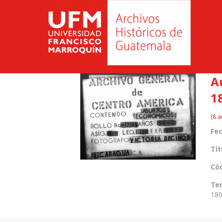
A
1
(8 a
Fec
Tit
Cód
Te
180