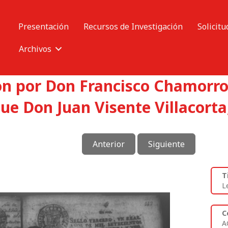
Presentación
Recursos de Investigación
Solicitu
Archivos
on por Don Francisco Chamorro 
gue Don Juan Visente Villacorta
Anterior
Siguiente
T
L
C
A