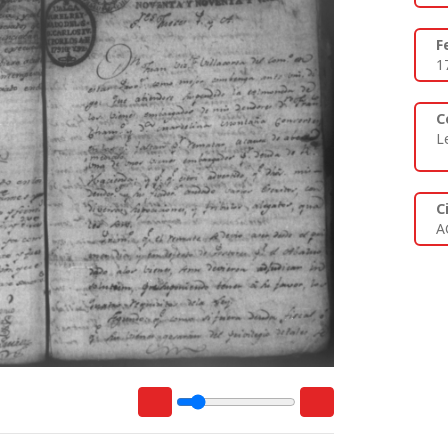
F
1
C
L
C
A