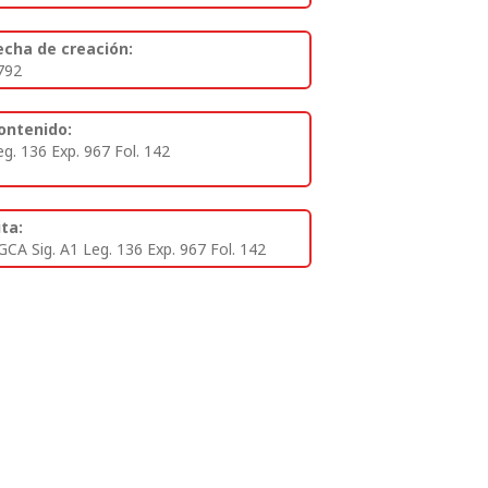
echa de creación:
792
ontenido:
eg. 136 Exp. 967 Fol. 142
ita:
GCA Sig. A1 Leg. 136 Exp. 967 Fol. 142