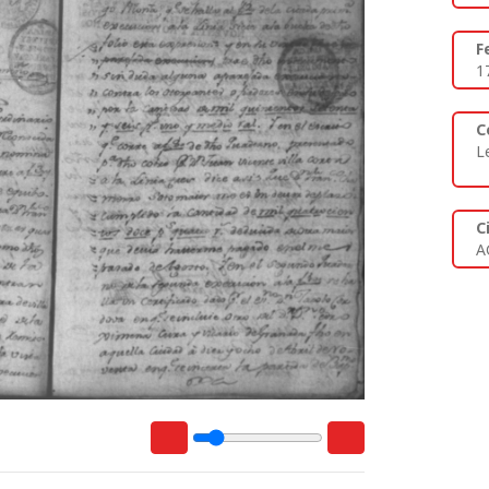
F
1
C
L
C
A