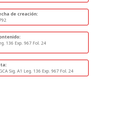
echa de creación:
792
ontenido:
eg. 136 Exp. 967 Fol. 24
ita:
GCA Sig. A1 Leg. 136 Exp. 967 Fol. 24