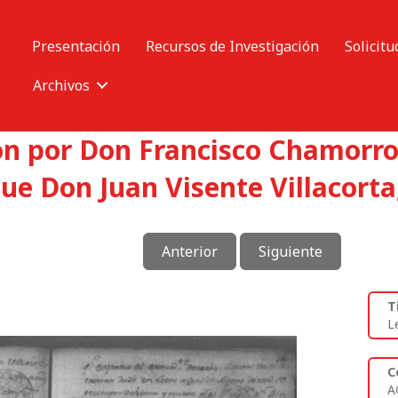
Presentación
Recursos de Investigación
Solicitu
Archivos
on por Don Francisco Chamorro 
gue Don Juan Visente Villacorta
Anterior
Siguiente
T
L
C
A