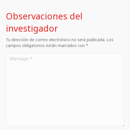
Observaciones del
investigador
Tu dirección de correo electrónico no será publicada. Los
campos obligatorios están marcados con *