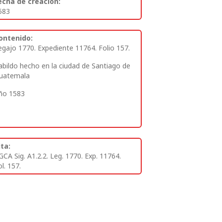
echa de creación:
583
ontenido:
egajo 1770. Expediente 11764. Folio 157.
abildo hecho en la ciudad de Santiago de
uatemala
ño 1583
ita:
GCA Sig. A1.2.2. Leg. 1770. Exp. 11764.
l. 157.