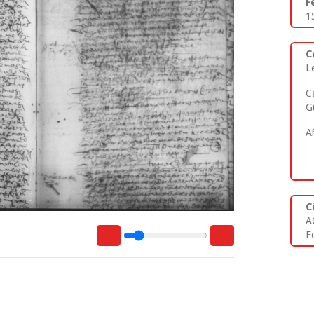
F
1
C
L
C
G
A
C
A
Fo