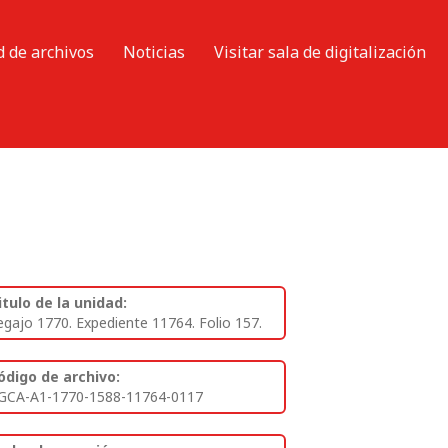
d de archivos
Noticias
Visitar sala de digitalización
itulo de la unidad:
egajo 1770. Expediente 11764. Folio 157.
ódigo de archivo:
GCA-A1-1770-1588-11764-0117