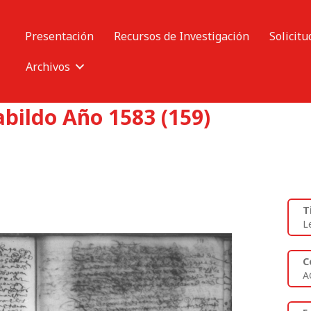
Presentación
Recursos de Investigación
Solicitu
Archivos
abildo Año 1583 (159)
T
L
C
A