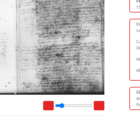
F
1
C
L
C
G
A
A
C
A
Fo