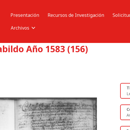
Presentación
Recursos de Investigación
Solicitu
Archivos
abildo Año 1583 (156)
T
L
C
A