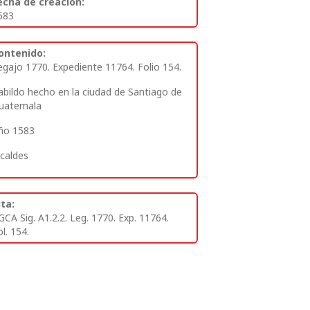
echa de creación:
583
ontenido:
egajo 1770. Expediente 11764. Folio 154.
abildo hecho en la ciudad de Santiago de
uatemala
ño 1583
lcaldes
ita:
GCA Sig. A1.2.2. Leg. 1770. Exp. 11764.
l. 154.