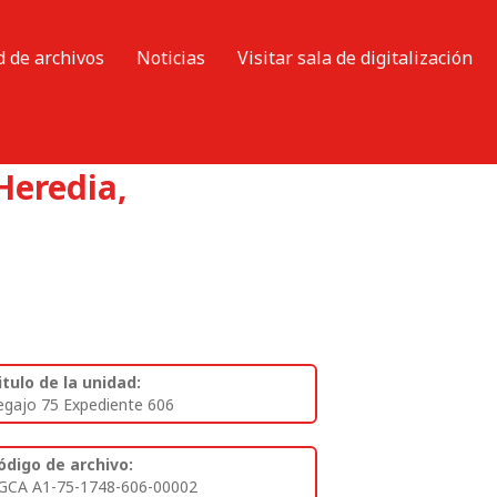
d de archivos
Noticias
Visitar sala de digitalización
Heredia,
itulo de la unidad:
egajo 75 Expediente 606
ódigo de archivo:
GCA A1-75-1748-606-00002