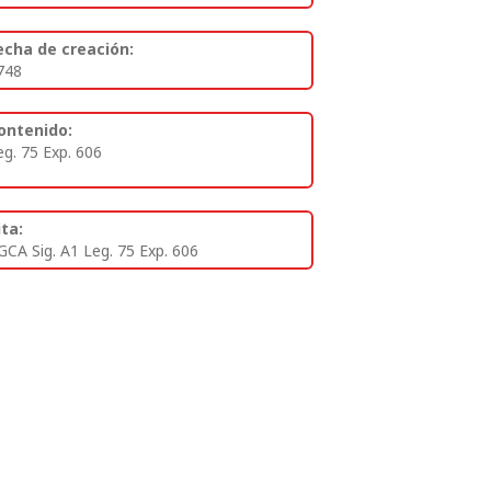
echa de creación:
748
ontenido:
eg. 75 Exp. 606
ita:
GCA Sig. A1 Leg. 75 Exp. 606