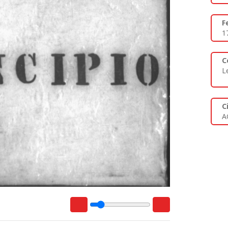
F
1
C
L
C
A