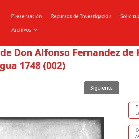
Presentación
Recursos de Investigación
Solicitu
Archivos
 de Don Alfonso Fernandez de 
gua 1748 (002)
Siguiente
T
L
C
A