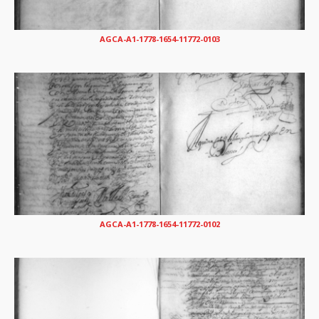
AGCA-A1-1778-1654-11772-0103
AGCA-A1-1778-1654-11772-0102