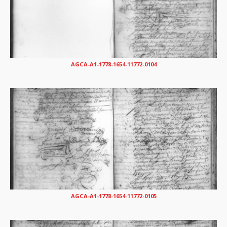
AGCA-A1-1778-1654-11772-0104
AGCA-A1-1778-1654-11772-0105