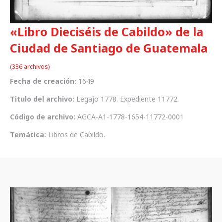
«Libro Dieciséis de Cabildo» de la
Ciudad de Santiago de Guatemala
(336 archivos)
Fecha de creación:
1649
Titulo del archivo:
Legajo 1778. Expediente 11772.
Código de archivo:
AGCA-A1-1778-1654-11772-0001
Temática:
Libros de Cabildo.