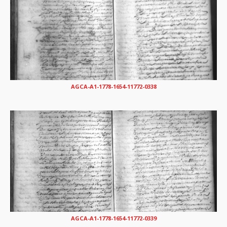
AGCA-A1-1778-1654-11772-0338
AGCA-A1-1778-1654-11772-0339